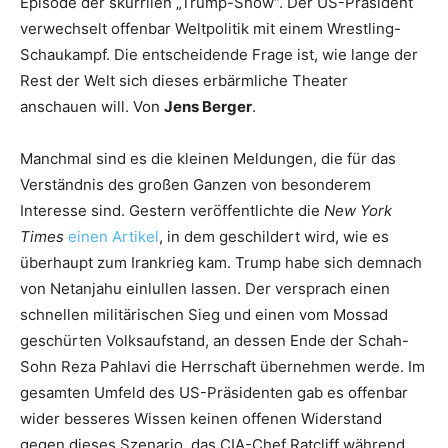
Episode der skurrilen „Trump-Show“. Der US-Präsident
verwechselt offenbar Weltpolitik mit einem Wrestling-
Schaukampf. Die entscheidende Frage ist, wie lange der
Rest der Welt sich dieses erbärmliche Theater
anschauen will. Von
Jens Berger
.
Manchmal sind es die kleinen Meldungen, die für das
Verständnis des großen Ganzen von besonderem
Interesse sind. Gestern veröffentlichte die
New York
Times
einen Artikel
, in dem geschildert wird, wie es
überhaupt zum Irankrieg kam. Trump habe sich demnach
von Netanjahu einlullen lassen. Der versprach einen
schnellen militärischen Sieg und einen vom Mossad
geschürten Volksaufstand, an dessen Ende der Schah-
Sohn Reza Pahlavi die Herrschaft übernehmen werde. Im
gesamten Umfeld des US-Präsidenten gab es offenbar
wider besseres Wissen keinen offenen Widerstand
gegen dieses Szenario, das CIA-Chef Ratcliff während