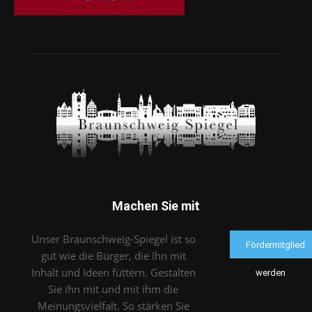
Machen Sie mit
Unser Braunschweig-Spiegel ist so
Fördermitglied
gut wie die Bürger, die Ihn mit
Inhalt und Ideen füttern. Gestalten
werden
Sie ihn mit und mit ihm die
Meinungsvielfalt. So stärken Sie