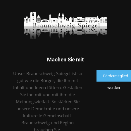
Machen Sie mit
Unser Braunschweig-Spiegel ist so
Fördermitglied
gut wie die Bürger, die Ihn mit
Inhalt und Ideen füttern. Gestalten
werden
Sie ihn mit und mit ihm die
Meinungsvielfalt. So stärken Sie
unsere Demokratie und unsere
kulturelle Gemeinschaft.
Braunschweig und Region
brauchen Sie.