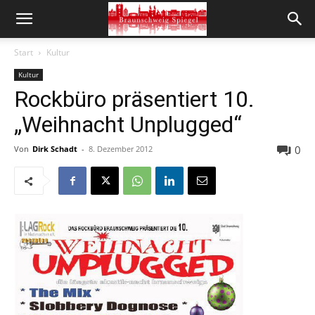
Start
Kultur
Kultur
Rockbüro präsentiert 10.
„Weihnacht Unplugged“
0
Von
Dirk Schadt
-
8. Dezember 2012