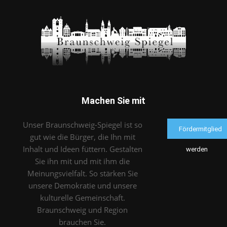
Machen Sie mit
Unser Braunschweig-Spiegel ist so
Fördermitglied
gut wie die Bürger, die Ihn mit
Inhalt und Ideen füttern. Gestalten
werden
Sie ihn mit und mit ihm die
Meinungsvielfalt. So stärken Sie
unsere Demokratie und unsere
kulturelle Gemeinschaft.
Braunschweig und Region
brauchen Sie.