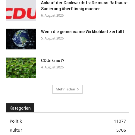
Ankauf der Dankwardstraße muss Rathaus-
Sanierung überflüssig machen
6. August 2026
Wenn die gemeinsame Wirklichkeit zerfällt
5. August 2026
CDUnkraut?
4. August 2026
Mehr laden
Kategorien
Politik
11077
Kultur
5706