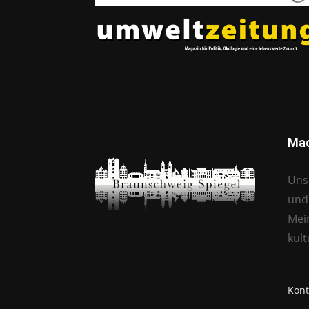
Mac
Unse
und 
Mei
kul
Kont