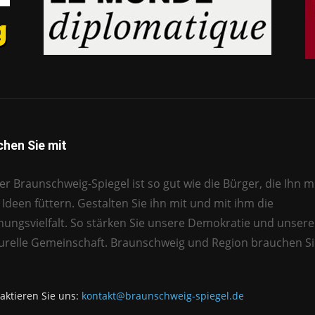
hen Sie mit
r Braunschweig-Spiegel ist so gut wie die Bürger, die Ihn mi
Ideen füttern. Gestalten Sie ihn mit und mit ihm die
nungsvielfalt. So stärken Sie unsere Demokratie und unsere
turelle Gemeinschaft. Braunschweig und Region brauchen Si
aktieren Sie uns:
kontakt@braunschweig-spiegel.de