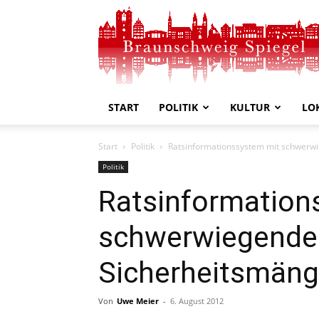
Braunschweig
Spiegel
START
POLITIK
KULTUR
LO
Start
Politik
Ratsinformationssystem mit schwerw
Politik
Ratsinformation
schwerwiegende
Sicherheitsmäng
Von
Uwe Meier
-
6. August 2012