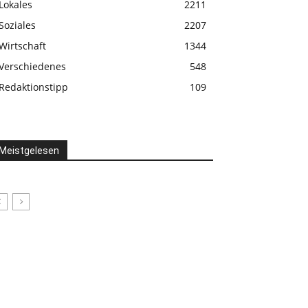
Lokales
2211
Soziales
2207
Wirtschaft
1344
Verschiedenes
548
Redaktionstipp
109
Meistgelesen