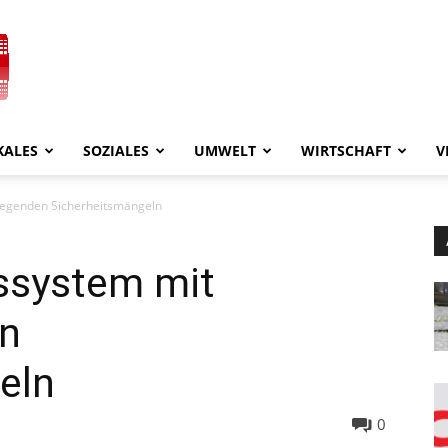
KALES
SOZIALES
UMWELT
WIRTSCHAFT
V
iegenden Sicherheitsmängeln
ssystem mit
n
eln
0