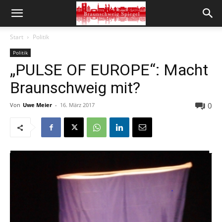
Start
Politik
Politik
„PULSE OF EUROPE“: Macht
Braunschweig mit?
0
Von
Uwe Meier
-
16. März 2017