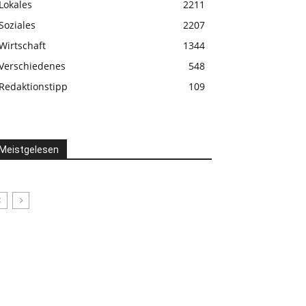
Lokales
2211
Soziales
2207
Wirtschaft
1344
Verschiedenes
548
Redaktionstipp
109
Meistgelesen