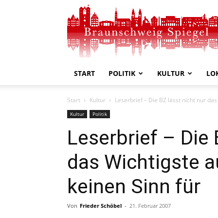
Braunschweig
Spiegel
START
POLITIK
KULTUR
LO
Start
Kultur
Leserbrief – Die BZ lässt nicht nur das 
Kultur
Politik
Leserbrief – Die 
das Wichtigste a
keinen Sinn für
Von
Frieder Schöbel
-
21. Februar 2007