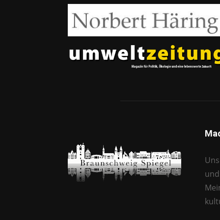
Mac
Unse
und 
Mei
kul