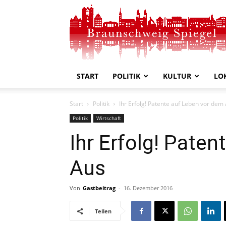
Braunschweig
Spiegel
START
POLITIK
KULTUR
LO
Start
Politik
Ihr Erfolg! Patente auf Leben vor dem
Politik
Wirtschaft
Ihr Erfolg! Pate
Aus
Von
Gastbeitrag
-
16. Dezember 2016
Teilen