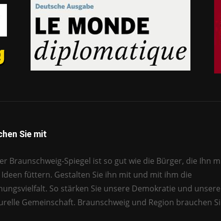
hen Sie mit
r Braunschweig-Spiegel ist so gut wie die Bürger, die Ihn mi
Ideen füttern. Gestalten Sie ihn mit und mit ihm die
nungsvielfalt. So stärken Sie unsere Demokratie und unsere
turelle Gemeinschaft. Braunschweig und Region brauchen Si