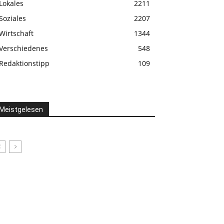
Lokales
2211
Soziales
2207
Wirtschaft
1344
Verschiedenes
548
Redaktionstipp
109
Meistgelesen