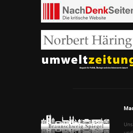
Mac
Unse
und 