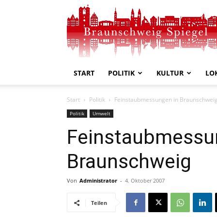
Braunschweig
Spiegel
START
POLITIK
KULTUR
LO
Start
Politik
Feinstaubmessungen in Braunschwei
Politik
Umwelt
Feinstaubmessu
Braunschweig
Von
Administrator
-
4. Oktober 2007
Teilen