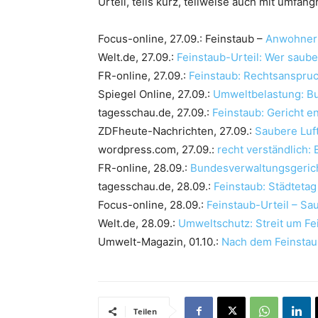
Urteil, teils kurz, teilweise auch mit umfan
Focus-online, 27.09.: Feinstaub –
Anwohner 
Welt.de, 27.09.:
Feinstaub-Urteil: Wer sauber
FR-online, 27.09.:
Feinstaub: Rechtsanspruc
Spiegel Online, 27.09.:
Umweltbelastung: Bu
tagesschau.de, 27.09.:
Feinstaub: Gericht e
ZDFheute-Nachrichten, 27.09.:
Saubere Luft
wordpress.com, 27.09.:
recht verständlich:
FR-online, 28.09.:
Bundesverwaltungsgericht
tagesschau.de, 28.09.:
Feinstaub: Städtetag s
Focus-online, 28.09.:
Feinstaub-Urteil – Sa
Welt.de, 28.09.:
Umweltschutz: Streit um Fe
Umwelt-Magazin, 01.10.:
Nach dem Feinstaub
Teilen