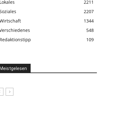
Lokales
2211
Soziales
2207
Wirtschaft
1344
Verschiedenes
548
Redaktionstipp
109
Meistgelesen