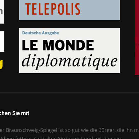
hen Sie mit
r Braunschweig-Spiegel ist so gut wie die Bürger, die Ihn mi
Ideen füttern. Gestalten Sie ihn mit und mit ihm die