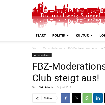
Braunschweig
Spiegel
START
POLITIK
KULTUR
LO
Start
Verschiedenes
FBZ-Moderationsrunde: Der Si
Verschiedenes
FBZ-Moderationsr
Club steigt aus!
Von
Dirk Schadt
-
3. Juni 2013
Teilen