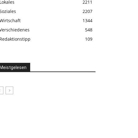
Lokales
2211
Soziales
2207
Wirtschaft
1344
Verschiedenes
548
Redaktionstipp
109
Meistgelesen