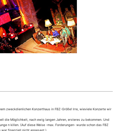
einem zweckdienlichen Konzerthaus in FBZ-Größe! Irre, wieviele Konzerte wir
uell die Möglichkeit, nach ewig langen Jahren, ersteres zu bekommen. Und
erunge n killen. (Auf diese Weise -max. Forderungen- wurde schon das FBZ
 war finanziell nicht angesagt.)