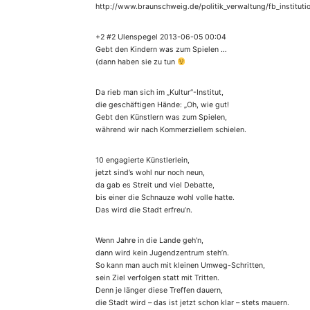
http://www.braunschweig.de/politik_verwaltung/fb_instituti
+2 #2 Ulenspegel 2013-06-05 00:04
Gebt den Kindern was zum Spielen …
(dann haben sie zu tun
Da rieb man sich im „Kultur“-Institut,
die geschäftigen Hände: „Oh, wie gut!
Gebt den Künstlern was zum Spielen,
während wir nach Kommerziellem schielen.
10 engagierte Künstlerlein,
jetzt sind’s wohl nur noch neun,
da gab es Streit und viel Debatte,
bis einer die Schnauze wohl volle hatte.
Das wird die Stadt erfreu’n.
Wenn Jahre in die Lande geh’n,
dann wird kein Jugendzentrum steh’n.
So kann man auch mit kleinen Umweg-Schritten,
sein Ziel verfolgen statt mit Tritten.
Denn je länger diese Treffen dauern,
die Stadt wird – das ist jetzt schon klar – stets mauern.