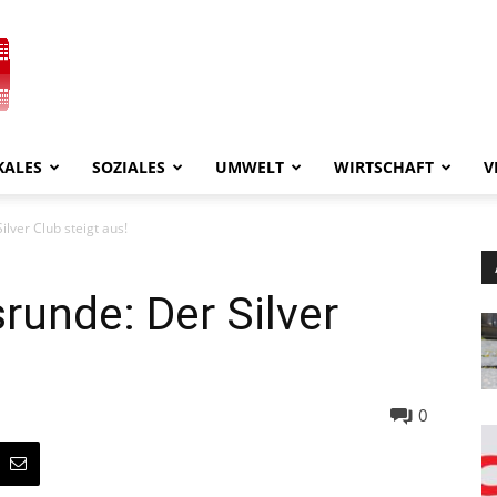
KALES
SOZIALES
UMWELT
WIRTSCHAFT
V
lver Club steigt aus!
unde: Der Silver
0