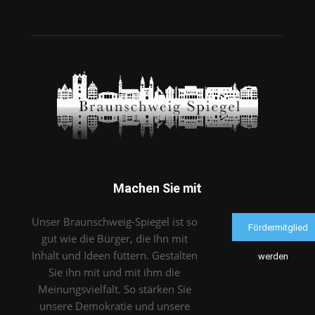
Machen Sie mit
Unser Braunschweig-Spiegel ist so
Fördermitglied
gut wie die Bürger, die Ihn mit
Inhalt und Ideen füttern. Gestalten
werden
Sie ihn mit und mit ihm die
Meinungsvielfalt. So stärken Sie
unsere Demokratie und unsere