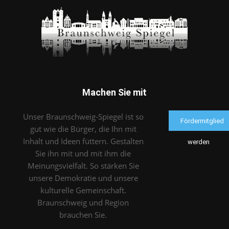
Machen Sie mit
Unser Braunschweig-Spiegel ist so
Fördermitglied
gut wie die Bürger, die Ihn mit
Inhalt und Ideen füttern. Gestalten
werden
Sie ihn mit und mit ihm die
Meinungsvielfalt. So stärken Sie
unsere Demokratie und unsere
kulturelle Gemeinschaft.
Braunschweig und Region
brauchen Sie.