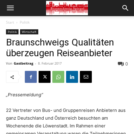
Start
Politik
Politik
Wirtschaft
Braunschweigs Qualitäten
überzeugen Reiseanbieter
0
Von
Gastbeitrag
-
8. Februar 2017
„Pressemeldung“
22 Vertreter von Bus- und Gruppenreisen Anbietern aus
ganz Deutschland und Österreich besuchten am
Wochenende die Löwenstadt. Im Rahmen einer
gemeinsamen Veranstaltung waren die Teilnehmerinnen