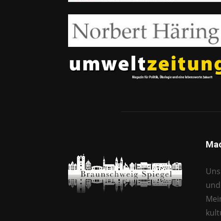
Mac
Unse
und 
Mei
kul