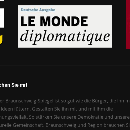
hen Sie mit
r Braunschweig-Spiegel ist so gut wie die Bürger, die Ihn mi
Ideen füttern. Gestalten Sie ihn mit und mit ihm die
nungsvielfalt. So stärken Sie unsere Demokratie und unsere
turelle Gemeinschaft. Braunschweig und Region brauchen Si