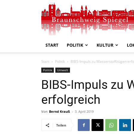
Braunschweig
Spiegel
START
POLITIK
KULTUR
LO
Start
Politik
BIBS-Impuls zu Wasserstoffzügen erfo
Politik
Umwelt
BIBS-Impuls zu 
erfolgreich
Von
Bernd Krauß
-
3. April 2019
Teilen