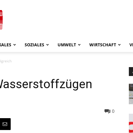
KALES
SOZIALES
UMWELT
WIRTSCHAFT
V
lgreich
Wasserstoffzügen
0