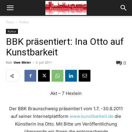
Start
Kultur
Kultur
BBK präsentiert: Ina Otto auf
Kunstbarkeit
0
Von
Uwe Meier
-
3. Juli 2011
Akt – 7 Hexlein
Der BBK Braunschweig präsentiert vom 1.7. -30.8.2011
auf seiner Internetplattform
www.kunstbarkeit.de
die
Künstlerin Ina Otto. Mit Bitte um Veröffentlichung
übersende wir Ihnen die entsprechende