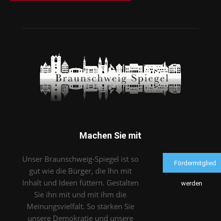
Machen Sie mit
Unser Braunschweig-Spiegel ist so
Fördermitglied
gut wie die Bürger, die Ihn mit
Inhalt und Ideen füttern. Gestalten
werden
Sie ihn mit und mit ihm die
Meinungsvielfalt. So stärken Sie
unsere Demokratie und unsere