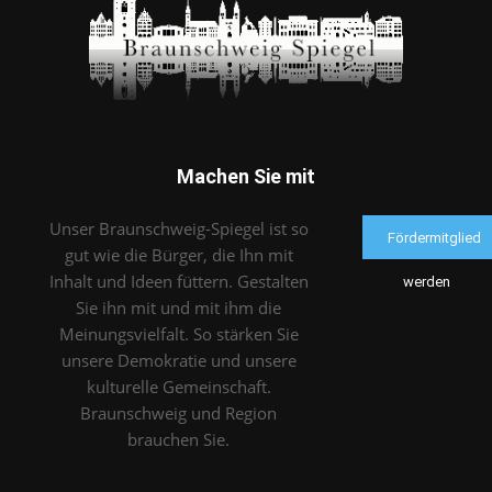
Machen Sie mit
Unser Braunschweig-Spiegel ist so
Fördermitglied
gut wie die Bürger, die Ihn mit
Inhalt und Ideen füttern. Gestalten
werden
Sie ihn mit und mit ihm die
Meinungsvielfalt. So stärken Sie
unsere Demokratie und unsere
kulturelle Gemeinschaft.
Braunschweig und Region
brauchen Sie.