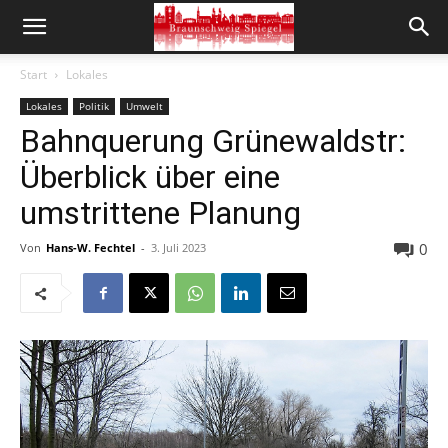
Start
Lokales
Lokales
Politik
Umwelt
Bahnquerung Grünewaldstr:
Überblick über eine
umstrittene Planung
0
Von
Hans-W. Fechtel
-
3. Juli 2023