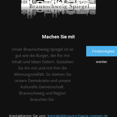
Machen Sie mit
Unser Braunschweig-Spiegel ist so
Fördermitglied
gut wie die Bürger, die Ihn mit
Inhalt und Ideen füttern. Gestalten
werden
Sie ihn mit und mit ihm die
Meinungsvielfalt. So stärken Sie
unsere Demokratie und unsere
kulturelle Gemeinschaft.
Braunschweig und Region
brauchen Sie.
Kontaktieren Sie uns:
kontakt@braunschweig-spiegel.de