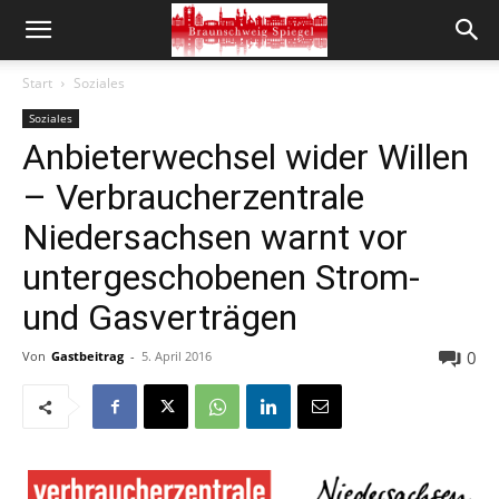
Start
Soziales
Soziales
Anbieterwechsel wider Willen
– Verbraucherzentrale
Niedersachsen warnt vor
untergeschobenen Strom-
und Gasverträgen
0
Von
Gastbeitrag
-
5. April 2016