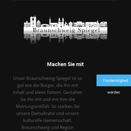
Machen Sie mit
Unser Braunschweig-Spiegel ist so
Fördermitglied
gut wie die Bürger, die Ihn mit
Inhalt und Ideen füttern. Gestalten
werden
Sie ihn mit und mit ihm die
Meinungsvielfalt. So stärken Sie
unsere Demokratie und unsere
kulturelle Gemeinschaft.
Braunschweig und Region