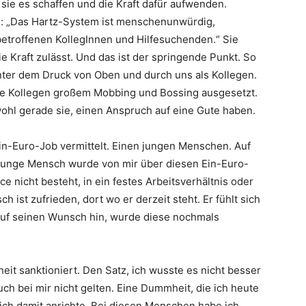
 sie es schaffen und die Kraft dafür aufwenden.
m: „Das Hartz-System ist menschenunwürdig,
 betroffenen KollegInnen und Hilfesuchenden.“ Sie
ie Kraft zulässt. Und das ist der springende Punkt. So
 unter dem Druck von Oben und durch uns als Kollegen.
se Kollegen großem Mobbing und Bossing ausgesetzt.
wohl gerade sie, einen Anspruch auf eine Gute haben.
Ein-Euro-Job vermittelt. Einen jungen Menschen. Auf
 junge Mensch wurde von mir über diesen Ein-Euro-
e nicht besteht, in ein festes Arbeitsverhältnis oder
 ist zufrieden, dort wo er derzeit steht. Er fühlt sich
 Auf seinen Wunsch hin, wurde diese nochmals
it sanktioniert. Den Satz, ich wusste es nicht besser
uch bei mir nicht gelten. Eine Dummheit, die ich heute
ich damit anrichte. Bei diesen Menschen habe ich