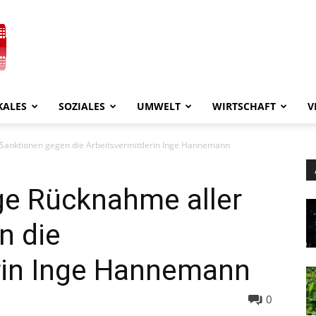
KALES
SOZIALES
UMWELT
WIRTSCHAFT
V
r Sanktionen gegen die Arbeitsvermittlerin Inge Hannemann
ige Rücknahme aller
n die
erin Inge Hannemann
0