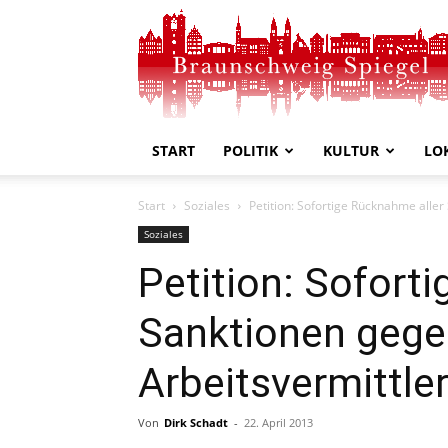
Braunschweig
Spiegel
START
POLITIK
KULTUR
LO
Start
Soziales
Petition: Sofortige Rücknahme alle
Soziales
Petition: Sofort
Sanktionen gege
Arbeitsvermittl
Von
Dirk Schadt
-
22. April 2013