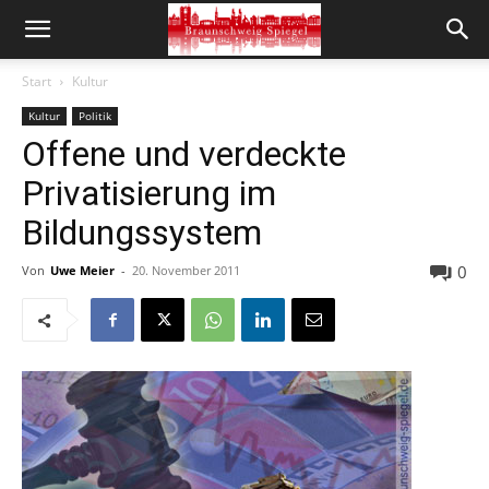
Start
Kultur
Kultur
Politik
Offene und verdeckte
Privatisierung im
Bildungssystem
0
Von
Uwe Meier
-
20. November 2011