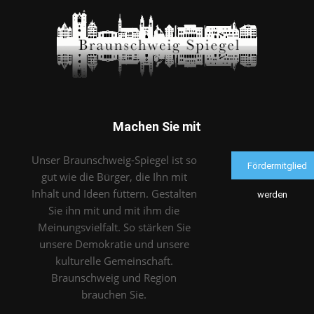
Machen Sie mit
Unser Braunschweig-Spiegel ist so
Fördermitglied
gut wie die Bürger, die Ihn mit
Inhalt und Ideen füttern. Gestalten
werden
Sie ihn mit und mit ihm die
Meinungsvielfalt. So stärken Sie
unsere Demokratie und unsere
kulturelle Gemeinschaft.
Braunschweig und Region
brauchen Sie.