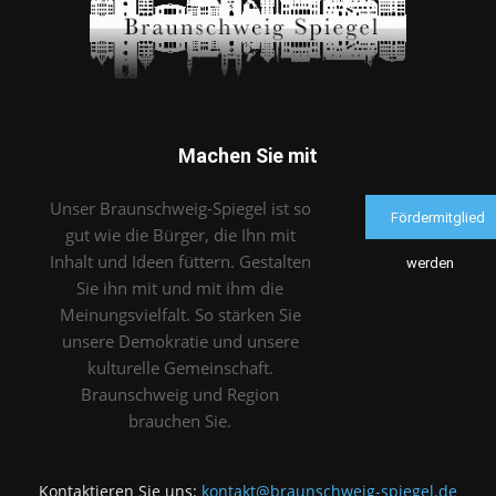
Machen Sie mit
Unser Braunschweig-Spiegel ist so
Fördermitglied
gut wie die Bürger, die Ihn mit
Inhalt und Ideen füttern. Gestalten
werden
Sie ihn mit und mit ihm die
Meinungsvielfalt. So stärken Sie
unsere Demokratie und unsere
kulturelle Gemeinschaft.
Braunschweig und Region
brauchen Sie.
Kontaktieren Sie uns:
kontakt@braunschweig-spiegel.de