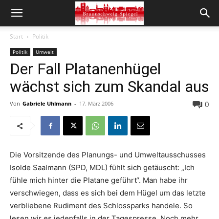
Start
Politik
Politik
Umwelt
Der Fall Platanenhügel
wächst sich zum Skandal aus
0
Von
Gabriele Uhlmann
-
17. März 2006
Die Vorsitzende des Planungs- und Umweltausschusses
Isolde Saalmann (SPD, MDL) fühlt sich getäuscht: „Ich
fühle mich hinter die Platane geführt“. Man habe ihr
verschwiegen, dass es sich bei dem Hügel um das letzte
verbliebene Rudiment des Schlossparks handele. So
lesen wir es jedenfalls in der Tagespresse. Noch mehr