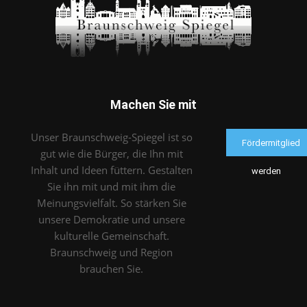
Machen Sie mit
Unser Braunschweig-Spiegel ist so
Fördermitglied
gut wie die Bürger, die Ihn mit
Inhalt und Ideen füttern. Gestalten
werden
Sie ihn mit und mit ihm die
Meinungsvielfalt. So stärken Sie
unsere Demokratie und unsere
kulturelle Gemeinschaft.
Braunschweig und Region
brauchen Sie.