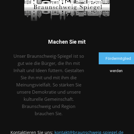
Machen Sie mit
Unser Braunschweig-Spiegel ist so
Fördermitglied
gut wie die Bürger, die Ihn mit
Inhalt und Ideen füttern. Gestalten
werden
Sie ihn mit und mit ihm die
Meinungsvielfalt. So stärken Sie
unsere Demokratie und unsere
kulturelle Gemeinschaft.
Braunschweig und Region
brauchen Sie.
Kontaktieren Sie uns:
kontakt@braunschweig-spiegel.de