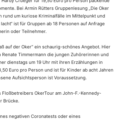
 Hardy Crueger für 19,50 Euro pro Person packende
mente. Bei Armin Rütters Gruppenlesung „Die Oker
rund um kuriose Kriminalfälle im Mittelpunkt und
lacht“ ist für Gruppen ab 18 Personen auf Anfrage
merin oder Teilnehmer.
paß auf der Oker“ ein schaurig-schönes Angebot. Hier
rin Renate Timmermann die jungen Zuhörerinnen und
mer dienstags um 19 Uhr mit ihren Erzählungen in
,50 Euro pro Person und ist für Kinder ab acht Jahren
hsene Aufsichtsperson ist Voraussetzung.
es Floßbetreibers OkerTour am John-F.-Kennedy-
r Brücke.
eines negativen Coronatests oder eines