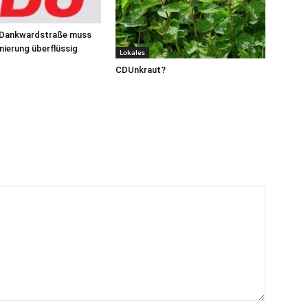
 Dankwardstraße muss
ierung überflüssig
Lokales
CDUnkraut?