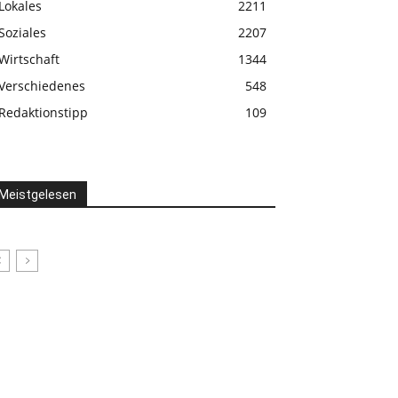
Lokales
2211
Soziales
2207
Wirtschaft
1344
Verschiedenes
548
Redaktionstipp
109
Meistgelesen