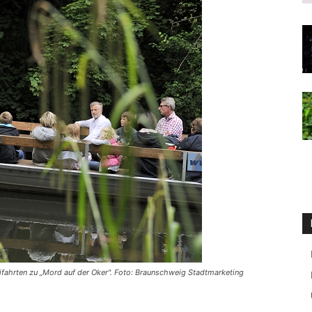
ifahrten zu „Mord auf der Oker". Foto: Braunschweig Stadtmarketing