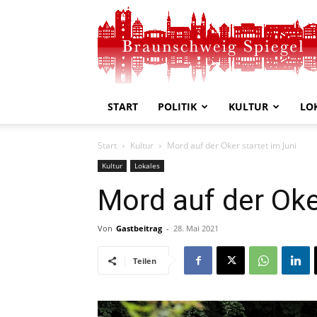
Braunschweig
Spiegel
START
POLITIK
KULTUR
LO
Start
Kultur
Mord auf der Oker startet im Juni
Kultur
Lokales
Mord auf der Oke
Von
Gastbeitrag
-
28. Mai 2021
Teilen