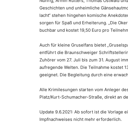
Nührig, Armin Rütters, Thomas Ostwald und
Geschichten und unheimliche Gänsehautmo
lacht“ stehen hingehen komische Anekdoten 
sorgen für Spaß und Erheiterung. „Die Oker 
buchbar und kostet 19,50 Euro pro Teilneh
Auch für kleine Gruselfans bietet „Grusels
entführt die Braunschweiger Schriftstelle
Zuhörer vom 27. Juli bis zum 31. August im
aufregende Welten. Die Teilnahme kostet 13
geeignet. Die Begleitung durch eine erwac
Alle Krimilesungen starten vom Anleger d
Platz/Kurt-Schumacher-Straße, direkt an de
Update 9.6.2021: Ab sofort ist die Vorlage 
Impfnachweises nicht mehr erforderlich.