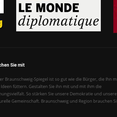
hen Sie mit
r Braunschweig-Spiegel ist so gut wie die Bürger, die Ihn mi
Ideen füttern. Gestalten Sie ihn mit und mit ihm die
nungsvielfalt. So stärken Sie unsere Demokratie und unsere
turelle Gemeinschaft. Braunschweig und Region brauchen Si