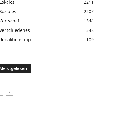
Lokales
2211
Soziales
2207
Wirtschaft
1344
Verschiedenes
548
Redaktionstipp
109
Meistgelesen