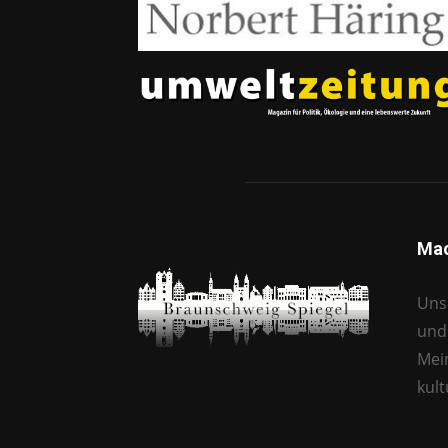
Mac
Unse
und 
Mei
kul