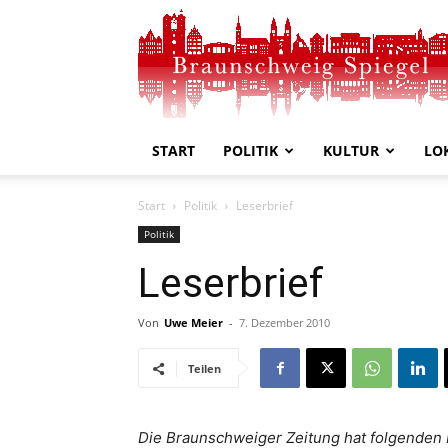
Braunschweig
Spiegel
START
POLITIK
KULTUR
LO
Start
Politik
Leserbrief
Politik
Leserbrief
Von
Uwe Meier
-
7. Dezember 2010
Teilen
Die Braunschweiger Zeitung hat folgenden L