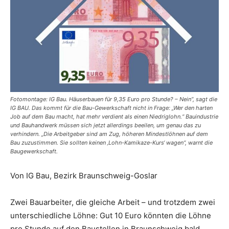
Fotomontage: IG Bau. Häuserbauen für 9,35 Euro pro Stunde? – Nein“, sagt die
IG BAU. Das kommt für die Bau-Gewerkschaft nicht in Frage: „Wer den harten
Job auf dem Bau macht, hat mehr verdient als einen Niedriglohn.“ Bauindustrie
und Bauhandwerk müssen sich jetzt allerdings beeilen, um genau das zu
verhindern. „Die Arbeitgeber sind am Zug, höheren Mindestlöhnen auf dem
Bau zuzustimmen. Sie sollten keinen ‚Lohn-Kamikaze-Kurs‘ wagen“, warnt die
Baugewerkschaft.
Von IG Bau, Bezirk Braunschweig-Goslar
Zwei Bauarbeiter, die gleiche Arbeit – und trotzdem zwei
unterschiedliche Löhne: Gut 10 Euro könnten die Löhne
pro Stunde auf den Baustellen in Braunschweig bald