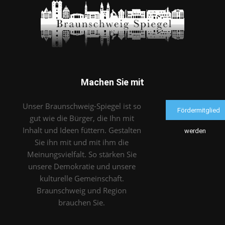
Machen Sie mit
Unser Braunschweig-Spiegel ist so
Fördermitglied
gut wie die Bürger, die Ihn mit
Inhalt und Ideen füttern. Gestalten
werden
Sie ihn mit und mit ihm die
Meinungsvielfalt. So stärken Sie
unsere Demokratie und unsere
kulturelle Gemeinschaft.
Braunschweig und Region
brauchen Sie.