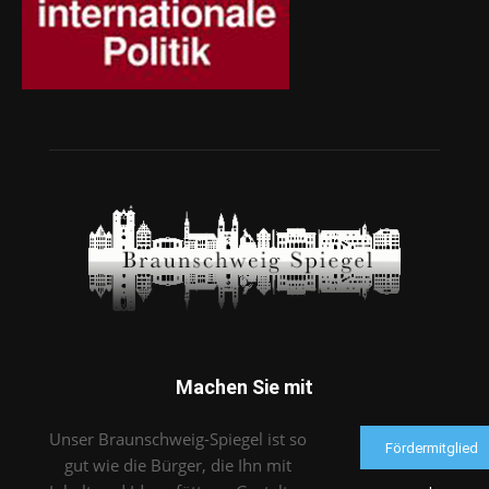
Machen Sie mit
Unser Braunschweig-Spiegel ist so
Fördermitglied
gut wie die Bürger, die Ihn mit