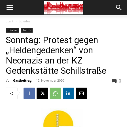
Start
Lokales
Lokales
Politik
Sonntag: Protest gegen
„Heldengedenken“ von
Neonazis an der KZ
Gedenkstätte Schillstraße
0
Von
Gastbeitrag
-
12. November 2020