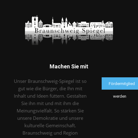
Machen Sie mit
Unser Braunschweig-Spiegel ist so
Fördermitglied
gut wie die Bürger, die Ihn mit
Inhalt und Ideen füttern. Gestalten
werden
Sie ihn mit und mit ihm die
Meinungsvielfalt. So stärken Sie
unsere Demokratie und unsere
kulturelle Gemeinschaft.
Braunschweig und Region