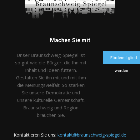
Machen Sie mit
Unser Braunschweig-Spiegel ist
Fördermitglied
so gut wie die Bürger, die Ihn mit
Inhalt und Ideen füttern.
werden
Gestalten Sie ihn mit und mit ihm
die Meinungsvielfalt. So stärken
Sie unsere Demokratie und
unsere kulturelle Gemeinschaft.
Braunschweig und Region
brauchen Sie.
Kontaktieren Sie uns:
kontakt@braunschweig-spiegel.de