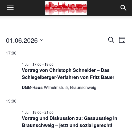
01.06.2026
Veranstaltungen
Ver
Verans
Suche
Tag
Ans
Datum
für
Suche
17:00
wählen.
Nav
und
1.
1 Juni:17:00
-
19:00
Vortrag von Christoph Schneider – Das
Ansich
Juni
Schlegelberger-Verfahren von Fritz Bauer
Naviga
2026
DGB-Haus
Wilhelmstr. 5, Braunschweig
19:00
1 Juni:19:00
-
21:00
Vortrag und Diskussion zu: Gasausstieg in
Braunschweig – jetzt und sozial gerecht!