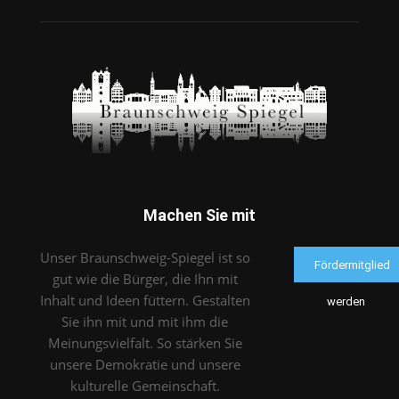
Machen Sie mit
Unser Braunschweig-Spiegel ist so
Fördermitglied
gut wie die Bürger, die Ihn mit
Inhalt und Ideen füttern. Gestalten
werden
Sie ihn mit und mit ihm die
Meinungsvielfalt. So stärken Sie
unsere Demokratie und unsere
kulturelle Gemeinschaft.