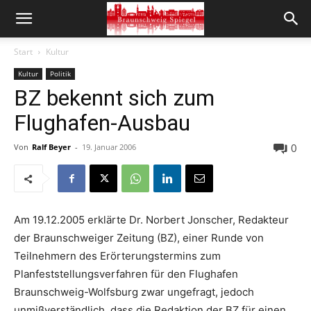
Start
Kultur
Kultur
Politik
BZ bekennt sich zum
Flughafen-Ausbau
0
Von
Ralf Beyer
-
19. Januar 2006
Am 19.12.2005 erklärte Dr. Norbert Jonscher, Redakteur
der Braunschweiger Zeitung (BZ), einer Runde von
Teilnehmern des Erörterungstermins zum
Planfeststellungsverfahren für den Flughafen
Braunschweig-Wolfsburg zwar ungefragt, jedoch
unmißverständlich, dass die Redaktion der BZ für einen