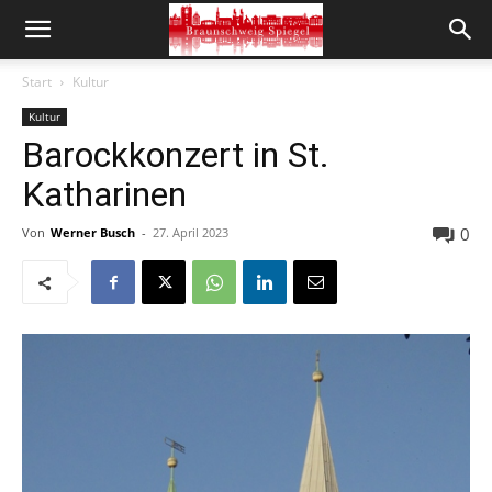
Start
Kultur
Kultur
Barockkonzert in St.
Katharinen
0
Von
Werner Busch
-
27. April 2023