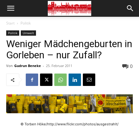
Start
Politik
Politik
Umwelt
Weniger Mädchengeburten in
Gorleben – nur Zufall?
0
Von
Gudrun Beneke
-
25. Februar 2011
© Torben Höke/http://www.flickr.com/photos/ausgestrahlt/