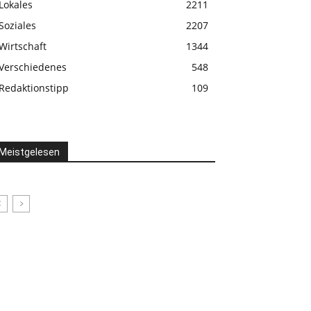
Lokales
2211
Soziales
2207
Wirtschaft
1344
Verschiedenes
548
Redaktionstipp
109
Meistgelesen