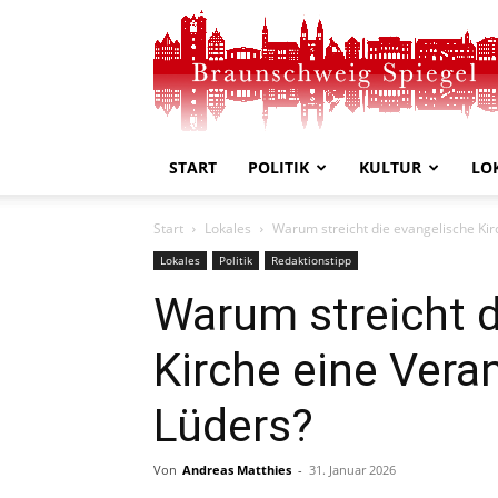
Braunschweig
Spiegel
START
POLITIK
KULTUR
LO
Start
Lokales
Warum streicht die evangelische Kir
Lokales
Politik
Redaktionstipp
Warum streicht d
Kirche eine Vera
Lüders?
Von
Andreas Matthies
-
31. Januar 2026