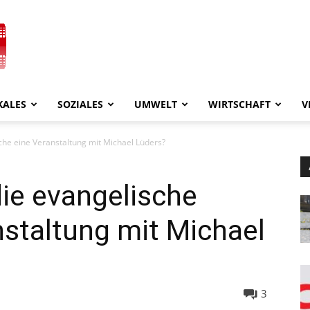
KALES
SOZIALES
UMWELT
WIRTSCHAFT
V
che eine Veranstaltung mit Michael Lüders?
ie evangelische
nstaltung mit Michael
3