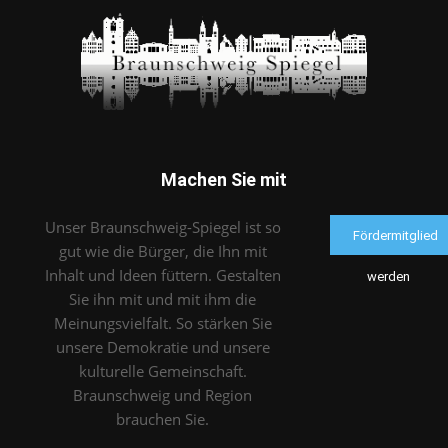
Machen Sie mit
Unser Braunschweig-Spiegel ist so
Fördermitglied
gut wie die Bürger, die Ihn mit
Inhalt und Ideen füttern. Gestalten
werden
Sie ihn mit und mit ihm die
Meinungsvielfalt. So stärken Sie
unsere Demokratie und unsere
kulturelle Gemeinschaft.
Braunschweig und Region
brauchen Sie.