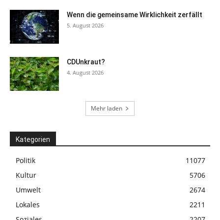
Wenn die gemeinsame Wirklichkeit zerfällt
5. August 2026
CDUnkraut?
4. August 2026
Mehr laden
Kategorien
Politik
11077
Kultur
5706
Umwelt
2674
Lokales
2211
Soziales
2207