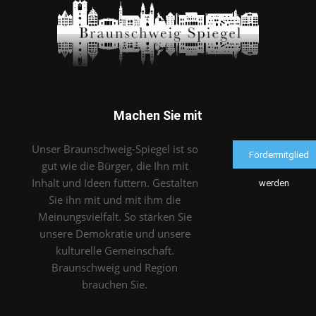
Machen Sie mit
Unser Braunschweig-Spiegel ist so
Fördermitglied
gut wie die Bürger, die Ihn mit
Inhalt und Ideen füttern. Gestalten
werden
Sie ihn mit und mit ihm die
Meinungsvielfalt. So stärken Sie
unsere Demokratie und unsere
kulturelle Gemeinschaft.
Braunschweig und Region
brauchen Sie.