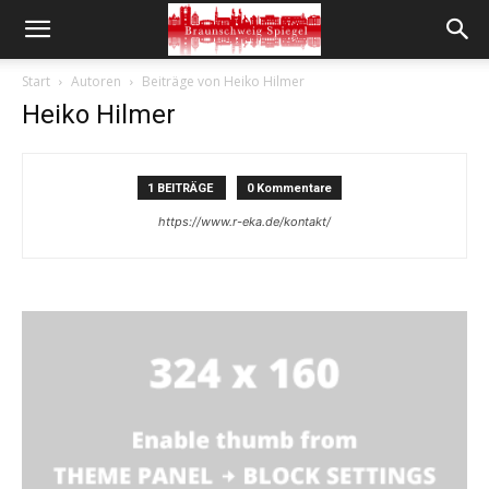
Start
Autoren
Beiträge von Heiko Hilmer
Heiko Hilmer
1 BEITRÄGE
0 Kommentare
https://www.r-eka.de/kontakt/