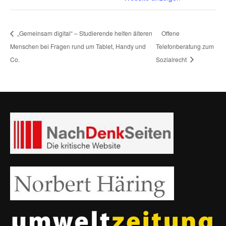
„Gemeinsam digital“ – Studierende helfen älteren
Offene
Menschen bei Fragen rund um Tablet, Handy und
Telefonberatung zum
Co.
Sozialrecht