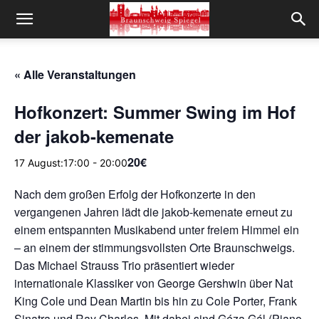
« Alle Veranstaltungen
Hofkonzert: Summer Swing im Hof
der jakob-kemenate
20€
17 August:17:00
-
20:00
Nach dem großen Erfolg der Hofkonzerte in den
vergangenen Jahren lädt die jakob-kemenate erneut zu
einem entspannten Musikabend unter freiem Himmel ein
– an einem der stimmungsvollsten Orte Braunschweigs.
Das Michael Strauss Trio präsentiert wieder
internationale Klassiker von George Gershwin über Nat
King Cole und Dean Martin bis hin zu Cole Porter, Frank
Sinatra und Ray Charles. Mit dabei sind Géza Gál (Piano,