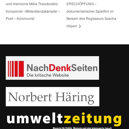
und Harmonie Mikis Theodorakis:
ERSCHÖPFUNG –
Komponist –Widerstandskämpfer –
dokumentarischer Spielfilm im
Poet – Kommunist
Beisein des Regisseurs Sascha
Hilpert