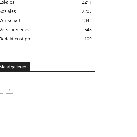
Lokales
2211
Soziales
2207
Wirtschaft
1344
Verschiedenes
548
Redaktionstipp
109
Meistgelesen