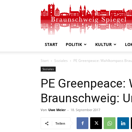
Braunschweig
Spiegel
START
POLITIK
KULTUR
LO
Start
Soziales
PE Greenpeace: Wahlkompass Braun
Soziales
PE Greenpeace:
Braunschweig: U
Von
Uwe Meier
-
18. September 2017
Teilen