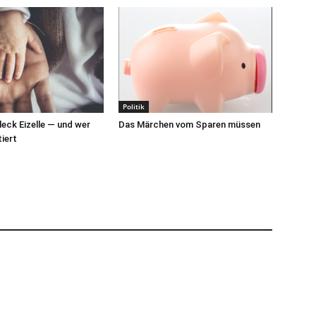
Politik
leck Eizelle — und wer
Das Märchen vom Sparen müssen
tiert