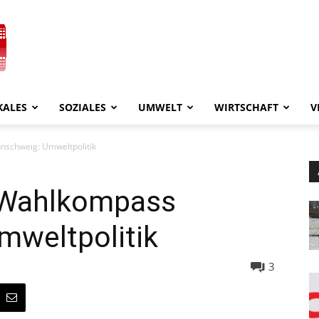
KALES
SOZIALES
UMWELT
WIRTSCHAFT
V
schweig: Umweltpolitik
 Wahlkompass
mweltpolitik
3