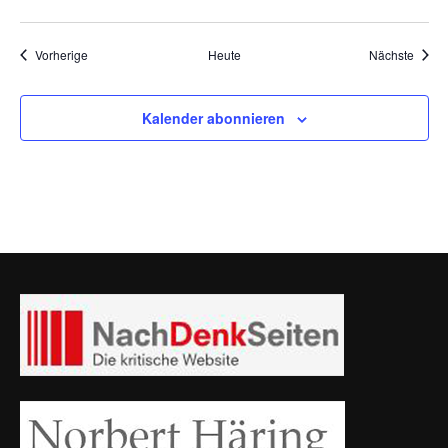
Veranstaltungen
Veran
Vorherige
Heute
Nächste
Kalender abonnieren