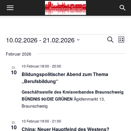
10.02.2026
 - 
21.02.2026
Veranstaltungen
Ver
Verans
Suche
Liste
Ans
Datum
Suche
wählen.
Februar 2026
Nav
und
10 Februar:18:00
-
20:00
DI.
10
Ansich
Bildungspolitischer Abend zum Thema
„Berufsbildung“
Naviga
Geschäftsstelle des Kreisverbandes Braunschweig
BÜNDNIS 90/DIE GRÜNEN
Ägidienmarkt 13,
Braunschweig
10 Februar:19:00
-
21:00
DI.
10
China: Neuer Hauptfeind des Westens?