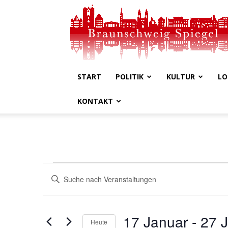
Braunschweig
Spiegel
START
POLITIK
KULTUR
LO
KONTAKT
Veranstaltungen
Veranstaltungen
Bitte
Schlüsselwort
Suche
eingeben.
Suche
und
17 Januar
 - 
27 
nach
Heute
Veranstaltungen