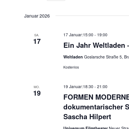
Ansichten,
Datum
Schlüsselwort.
Navigation
wählen.
Januar 2026
17 Januar:15:00
-
19:00
SA.
17
Ein Jahr Weltladen 
Weltladen
Goslarsche Straße 5, B
Kostenlos
19 Januar:18:30
-
21:00
MO.
19
FORMEN MODERNE
dokumentarischer S
Sascha Hilpert
Universum Filmtheater
Neuer Stra