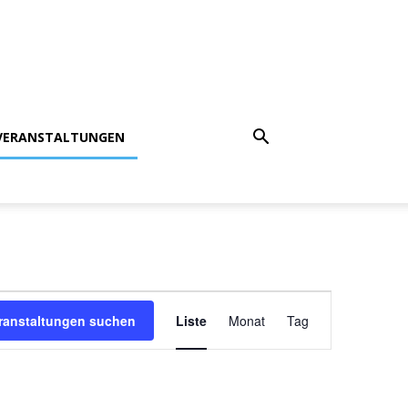
VERANSTALTUNGEN
Veranstaltung
ranstaltungen suchen
Liste
Monat
Tag
Ansichten-
Navigation