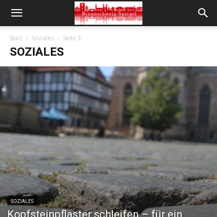
Start
Soziales
Seite 3
SOZIALES
SOZIALES
Kopfsteinpflaster schleifen – für ein