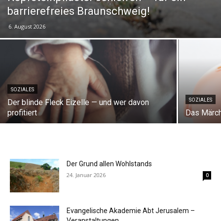
barrierefreies Braunschweig!
6. August 2026
SOZIALES
SOZIALES
Der blinde Fleck Eizelle — und wer davon
profitiert
Das Märc
Der Grund allen Wohlstands
24. Januar 2026
0
Evangelische Akademie Abt Jerusalem –
Veranstaltungen