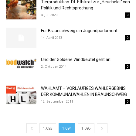
Tierproduktion: Dt. Ethikrat zur „Heuchelei“ von
Politik und Rechtsprechung
4. Juli 2020
0
Für Braunschweig ein Jugendparlament
14. April 2013
0
Und der Goldene Windbeutel geht an:
2. Oktober 2014
0
WAHLAMT – VORLÄUFIGES WAHLERGEBNIS
DER KOMMUNALWAHLEN IN BRAUNSCHWEIG
12. September 2011
0
1.093
1.094
1.095