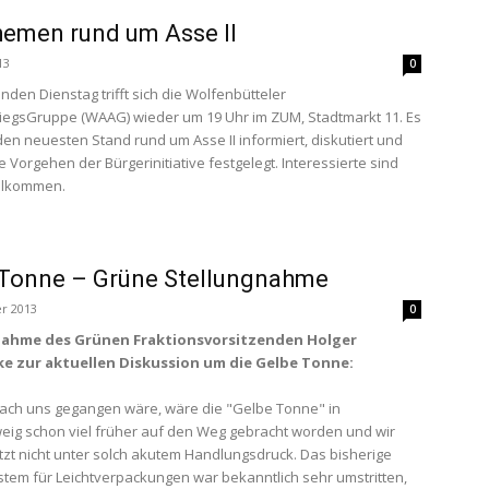
emen rund um Asse II
13
0
en Dienstag trifft sich die Wolfenbütteler
egsGruppe (WAAG) wieder um 19 Uhr im ZUM, Stadtmarkt 11. Es
den neuesten Stand rund um Asse II informiert, diskutiert und
 Vorgehen der Bürgerinitiative festgelegt. Interessierte sind
illkommen.
 Tonne – Grüne Stellungnahme
r 2013
0
nahme des Grünen Fraktionsvorsitzenden Holger
ke zur aktuellen Diskussion um die Gelbe Tonne:
ach uns gegangen wäre, wäre die "Gelbe Tonne" in
ig schon viel früher auf den Weg gebracht worden und wir
tzt nicht unter solch akutem Handlungsdruck. Das bisherige
em für Leichtverpackungen war bekanntlich sehr umstritten,