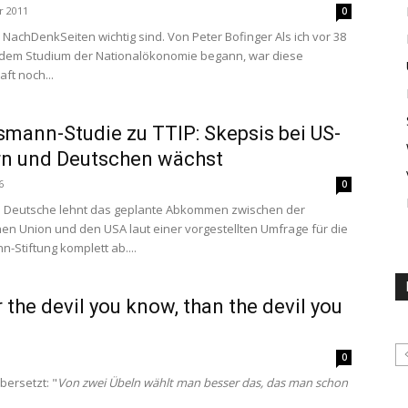
r 2011
0
NachDenkSeiten wichtig sind. Von Peter Bofinger Als ich vor 38
 dem Studium der Nationalökonomie begann, war diese
ft noch...
smann-Studie zu TTIP: Skepsis bei US-
rn und Deutschen wächst
6
0
te Deutsche lehnt das geplante Abkommen zwischen der
en Union und den USA laut einer vorgestellten Umfrage für die
-Stiftung komplett ab....
r the devil you know, than the devil you
0
bersetzt: "
Von zwei Übeln wählt man besser das, das man schon