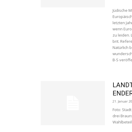
Jüdische M
Europäisch
letzten Ja
wenn Europ
zu leiden.
brit. Refe
Natürlich 
wunderschö
B-S veröffe
LANDT
ENDER
21. Januar 2
Foto: Stad
drei Braun
Wahlbeteil