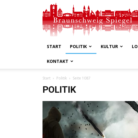
Braunschweig
Spiegel
START
POLITIK
KULTUR
LO
KONTAKT
Start
Politik
Seite 1087
POLITIK