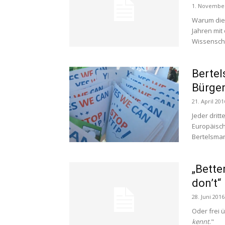
1. Novembe
Warum die 
Jahren mit
Wissenscha
Bertel
Bürge
21. April 201
Jeder drit
Europäisch
Bertelsmann
„Bette
don’t“
28. Juni 2016
Oder frei ü
kennt
."