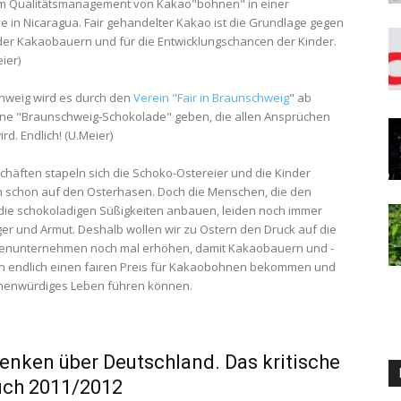
im Qualitätsmanagement von Kakao"bohnen" in einer
e in Nicaragua. Fair gehandelter Kakao ist die Grundlage gegen
der Kakaobauern und für die Entwicklungschancen der Kinder.
eier)
hweig wird es durch den
Verein "Fair in Braunschweig
" ab
ne "Braunschweig-Schokolade" geben, die allen Ansprüchen
d. Endlich! (U.Meier)
chäften stapeln sich die Schoko-Ostereier und die Kinder
h schon auf den Osterhasen. Doch die Menschen, die den
die schokoladigen Süßigkeiten anbauen, leiden noch immer
er und Armut. Deshalb wollen wir zu Ostern den Druck auf die
enunternehmen noch mal erhöhen, damit Kakaobauern und -
n endlich einen fairen Preis für Kakaobohnen bekommen und
henwürdiges Leben führen können.
nken über Deutschland. Das kritische
uch 2011/2012