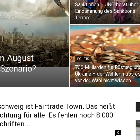
Sanktionen – UNO berät über
Eindämmung des Sanktions-
Terrors
im August
POLITIK
 Szenario?
700 Milliarden für Rüstung un
Ukraine – der Wähler muss es
vor der Wahl nicht wissen…
chweig ist Fairtrade Town. Das heißt
ichtung für alle. Es fehlen noch 8.000
chriften...
0