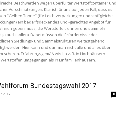
lreiche Beschwerden wegen überfüllter Wertstoffcontainer und
icher Verschmutzungen. Klar ist für uns auf jeden Fall, dass es
uen "Gelben Tonne" (für Leichtverpackungen und stoffgleiche
ckungen) ein bedarfsdeckendes und -gerechtes Angebot für
r/innen geben muss, die Wertstoffe trennen und sammeln
d ja auch sollen). Dabei müssen die Erfordernisse der
dlichen Siedlungs- und Sammelstrukturen weitestgehend
tigt werden. Hier kann und darf man nicht alle und alles über
 scheren. Erfahrungsgemäß wird ja z. B. in Hochhäusern
 Wertstoffen umgegangen als in Einfamilienhäusern.
ahlforum Bundestagswahl 2017
r 2017
0