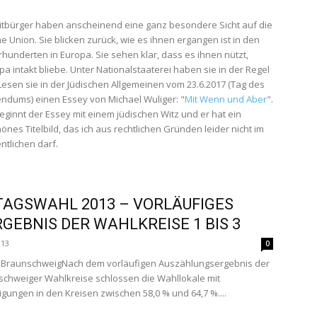
itbürger haben anscheinend eine ganz besondere Sicht auf die
e Union. Sie blicken zurück, wie es ihnen ergangen ist in den
hrhunderten in Europa. Sie sehen klar, dass es ihnen nützt,
a intakt bliebe. Unter Nationalstaaterei haben sie in der Regel
 Lesen sie in der Jüdischen Allgemeinen vom 23.6.2017 (Tag des
rendums) einen Essey von Michael Wuliger: "
Mit Wenn und Aber
".
beginnt der Essey mit einem jüdischen Witz und er hat ein
nes Titelbild, das ich aus rechtlichen Gründen leider nicht im
ntlichen darf.
AGSWAHL 2013 – VORLÄUFIGES
GEBNIS DER WAHLKREISE 1 BIS 3
013
0
t BraunschweigNach dem vorläufigen Auszählungsergebnis der
schweiger Wahlkreise schlossen die Wahllokale mit
igungen in den Kreisen zwischen 58,0 % und 64,7 %....