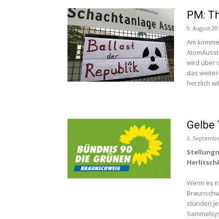
PM: Th
9. August 20
Am kommend
AtomAussti
wird über 
das weitere
herzlich w
Gelbe
3. Septembe
Stellung
Herlitsch
Wenn es n
Braunschwe
stünden je
Sammelsyst