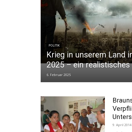
POLITIK
Krieg in unserem Land 
2025 – ein realistisches
6. Februar 2025
Brauns
Verpfl
Unters
9. April 2014