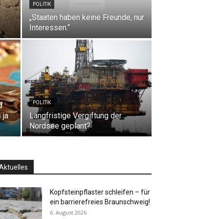
POLITIK
„Staaten haben keine Freunde, nur
Interessen.“
POLITIK
d
 ja
Langfristige Vergiftung der
Nordsee geplant?
Aktuelles
Kopfsteinpflaster schleifen – für
ein barrierefreies Braunschweig!
6. August 2026