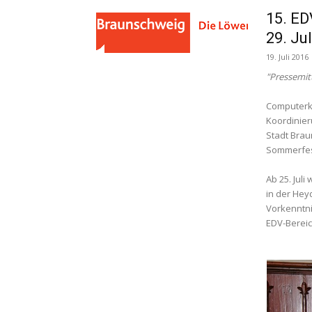
15. ED
29. Ju
19. Juli 2016
"Pressemit
Computerku
Koordinier
Stadt Brau
Sommerfest
Ab 25. Jul
in der Hey
Vorkenntn
EDV-Bereic