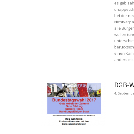
es gab zah
unappetitl
bei der ne
Nichtverpa
alle Bürge
wollen (un
unterschie
berücksich
einen Kamm
anders mit
DGB-W
4. Septembe