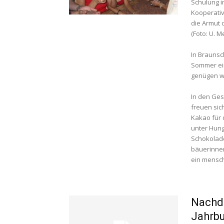
Schulung 
Kooperativ
die Armut 
(Foto: U. M
In Braunsc
Sommer ei
genügen wir
In den Ges
freuen sic
Kakao für 
unter Hung
Schokolad
bäuerinne
ein mensc
Nachde
Jahrb