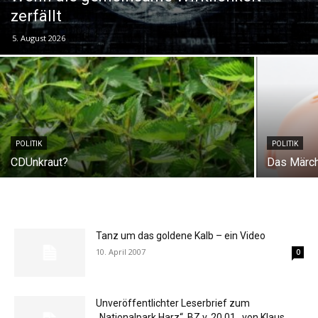
zerfällt
5. August 2026
POLITIK
POLITIK
CDUnkraut?
Das Märc
Tanz um das goldene Kalb – ein Video
10. April 2007
0
Unveröffentlichter Leserbrief zum
„Nationalpark Harz“, BZ v. 20.01., von Klaus